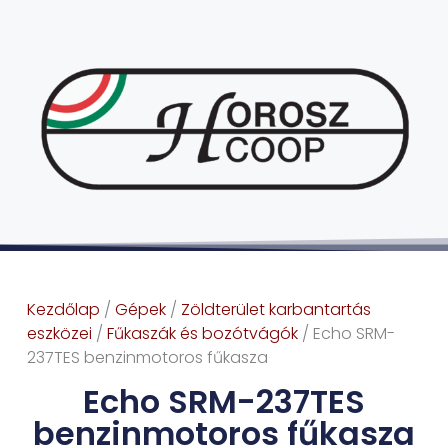
Kezdőlap
/
Gépek
/
Zöldterület karbantartás
eszközei
/
Fűkaszák és bozótvágók
/ Echo SRM-
237TES benzinmotoros fűkasza
Echo SRM-237TES
benzinmotoros fűkasza