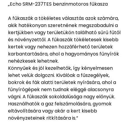
„Echo SRM-237TES benzinmotoros fűkasza
A fűkaszák a tökéletes választás azok számára,
akik hatékonyan szeretnének megszabadulni a
kertjükben vagy területükön található sűrű fűtől
és növényzettől. A fűkaszák tökéletesek kisebb
kertek vagy nehezen hozzáférhető területek
karbantartására, ahol a hagyományos fűnyírók
nehézkesek lehetnek.
Könnyűek és jól kezelhetők, így kényelmesen
lehet velük dolgozni. Kiválóak a fűszegélyek,
bokrok és fák alatti területek nyírására, ahol a
fűnyírógépek nem tudnak eléggé alacsonyra
vágni. A fűkaszák sokoldalúsága nagy előnyük.
Használhatók a gaz felszámolására, gyomok
eltávolítására vagy akár a kert kisebb
növényzeteinek ritkítására is.”