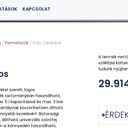
ATÁSOK
KAPCSOLAT
i
/
Permetezők
/ Solo Cleanline
A termék nettó
szállítási köl
tudunk nyújtan
os
29.91
el szerelt, lúgos
érték tartományban használható,
. 5 l kapacitással és max. 3 bar
tartálynak köszönhetően átható
ÉRDEK
önnyebb kezelésért. Biztonsági
llítható univerzális szórófej.
n is könnyedén használható,