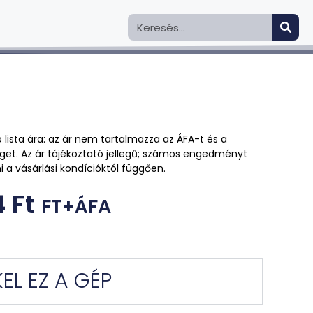
 lista ára: az ár nem tartalmazza az ÁFA-t és a
tséget. Az ár tájékoztató jellegű; számos engedményt
i a vásárlási kondícióktól függően.
4
Ft
FT+ÁFA
EL EZ A GÉP