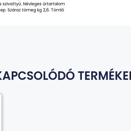
s szivattyú. Névleges űrtartalom
elep. Száraz tömeg kg 2,6. Tömlő
KAPCSOLÓDÓ TERMÉKE