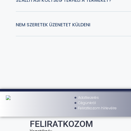
SZÁLLÍTÁSI KÖLTSÉG TERHELI A TERMÉKET?
NEM SZERETEK ÜZENETET KÜLDENI
Adatkezelés
Cégünkről
Feliratkozom hírlevélre
FELIRATKOZOM