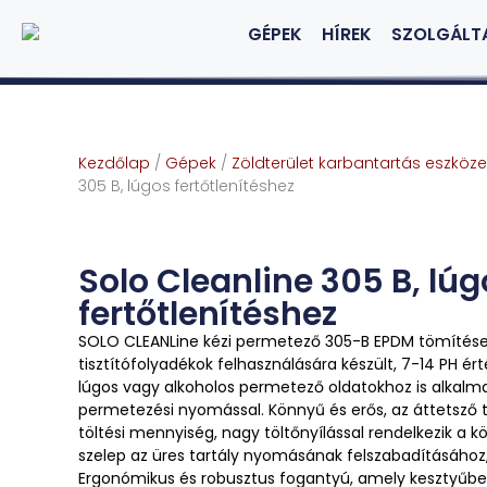
GÉPEK
HÍREK
SZOLGÁLT
Kezdőlap
/
Gépek
/
Zöldterület karbantartás eszköze
305 B, lúgos fertőtlenítéshez
Solo Cleanline 305 B, lúg
fertőtlenítéshez
SOLO CLEANLine kézi permetező 305-B EPDM tömítésekk
tisztítófolyadékok felhasználására készült, 7-14 PH 
lúgos vagy alkoholos permetező oldatokhoz is alkalmas
permetezési nyomással. Könnyű és erős, az áttetsző 
töltési mennyiség, nagy töltőnyílással rendelkezik a k
szelep az üres tartály nyomásának felszabadításához, á
Ergonómikus és robusztus fogantyú, amely kesztyűbe