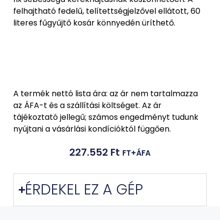
felhajtható fedelű, telítettségjelzővel ellátott, 60
literes fűgyűjtő kosár könnyedén üríthető.
A termék nettó lista ára: az ár nem tartalmazza
az ÁFA-t és a szállítási költséget. Az ár
tájékoztató jellegű; számos engedményt tudunk
nyújtani a vásárlási kondícióktól függően.
227.552
Ft
FT+ÁFA
ÉRDEKEL EZ A GÉP