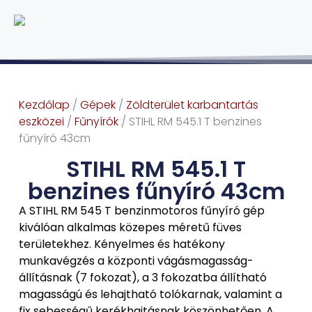
Kezdőlap
/
Gépek
/
Zöldterület karbantartás
eszközei
/
Fűnyírók
/ STIHL RM 545.1 T benzines
fűnyíró 43cm
STIHL RM 545.1 T
benzines fűnyíró 43cm
A STIHL RM 545 T benzinmotoros fűnyíró gép
kiválóan alkalmas közepes méretű füves
területekhez. Kényelmes és hatékony
munkavégzés a központi vágásmagasság-
állításnak (7 fokozat), a 3 fokozatba állítható
magasságú és lehajtható tolókarnak, valamint a
fix sebességű kerékhajtásnak köszönhetően. A