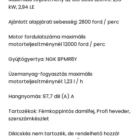
kW, 2,94 LE
Ajánlott alapjárati sebesség: 2800 ford / perc
Motor fordulatszáma maximális
motorteljesítménynél 12000 ford / perc
Gyújtógyertya: NGK BPMR8Y
Üzemanyag-fogyasztás maximális
motorteljesítménynél: 1,23 l / h
Hangnyomás: 97,7 dB (A) A
Tartozékok: Fémkoppintós damilfej, Profi heveder,
szerszámkészlet
Dikicskés nem tartozék, de rendelhető hozzá!