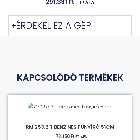
291.331
Ft
FT+ÁFA
ÉRDEKEL EZ A GÉP
KAPCSOLÓDÓ TERMÉKEK
RM 253.2 T BENZINES FŰNYÍRÓ 51CM
173.150
Ft
FT+ÁFA