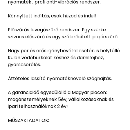
nyomaték , profi anti-vibrációs rendszer.
Könnyített indítás, csak húzod és indul!
Előszűrős levegőszűrő rendszer. Egy szürke
szivacs előszűrő és egy szálerősített papírszűrő.
Nagy por és erős igénybevétel esetén is helytálló.
Külön védőburkolat késhez és damilfejhez,
gyorscserélős.
Áttételes lassító nyomatéknövelő szöghajtás.
A garanciaidő egyedülálló a Magyar piacon:
magánszemélyeknek 5év, vállalkozásoknak és
ipari felhasználóknak 2 év!
MŰSZAKI ADATOK: