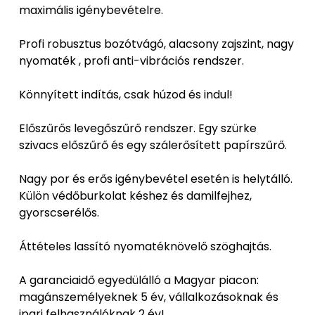
maximális igénybevételre.
Profi robusztus bozótvágó, alacsony zajszint, nagy
nyomaték , profi anti-vibrációs rendszer.
Könnyített indítás, csak húzod és indul!
Előszűrős levegőszűrő rendszer. Egy szürke
szivacs előszűrő és egy szálerősített papírszűrő.
Nagy por és erős igénybevétel esetén is helytálló.
Külön védőburkolat késhez és damilfejhez,
gyorscserélős.
Áttételes lassító nyomatéknövelő szöghajtás.
A garanciaidő egyedülálló a Magyar piacon:
magánszemélyeknek 5 év, vállalkozásoknak és
ipari felhasználóknak 2 év!