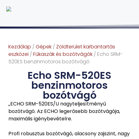
Kezdőlap
/
Gépek
/
Zöldterület karbantartás
eszközei
/
Fűkaszák és bozótvágók
/ Echo SRM-
520ES benzinmotoros bozótvágó
Echo SRM-520ES
benzinmotoros
bozótvágó
„ECHO SRM-520ES/U nagyteljesítményű
bozótvágó. Az ECHO legerősebb bozótvágója,
maximális igénybevételre.
Profi robusztus bozótvágó, alacsony zajszint, nagy