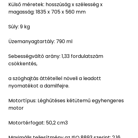
Külső méretek: hosszúság x szélesség x
magasság: 1835 x 705 x 560 mm
Súly: 9 kg
Üzemanyagtartály: 790 ml
Sebességváltó arány: 1,33 fordulatszám
csökkentés,
a szöghajtás áttétellel növeli a leadott
nyomatékot a damilfejre.
Motortípus: Léghűtéses kétütemű egyhengeres
motor
Motortérfogat: 50,2 cm3
Maximális teljesítmény az ISO 8893 szerint: 2,16