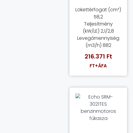
Lökettérfogat (cm³)
58,2
Teljesítmény
(kW/LE) 2,1/2,8
Levegőmennyiség
(m3/h) 882
216.371
Ft
FT+ÁFA