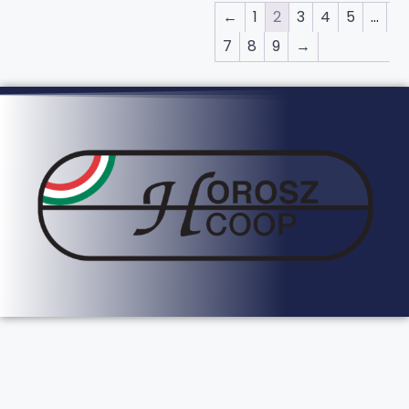
←
1
2
3
4
5
…
7
8
9
→