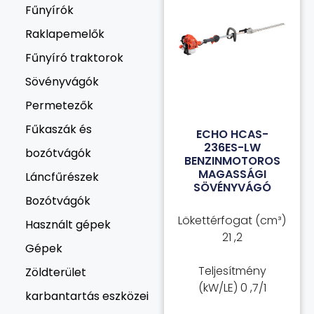
Fűnyírók
Raklapemelők
Fűnyíró traktorok
Sövényvágók
Permetezők
Fűkaszák és
ECHO HCAS-
236ES-LW
bozótvágók
BENZINMOTOROS
MAGASSÁGI
Láncfűrészek
SÖVÉNYVÁGÓ
Bozótvágók
Lökettérfogat (cm³)
Használt gépek
21 ,2
Gépek
Teljesítmény
Zöldterület
(kW/LE) 0 ,7/1
karbantartás eszközei