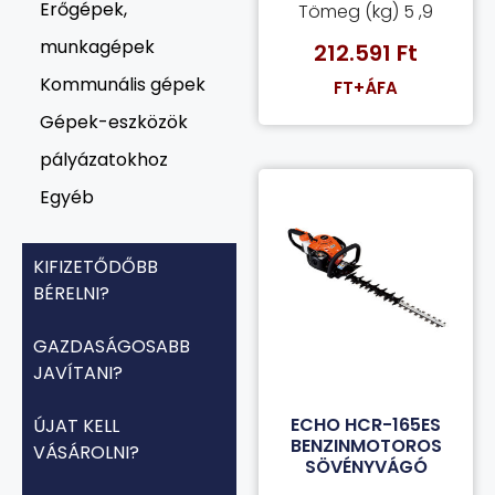
Erőgépek,
Tömeg (kg) 5 ,9
munkagépek
212.591
Ft
Kommunális gépek
FT+ÁFA
Gépek-eszközök
pályázatokhoz
Egyéb
KIFIZETŐDŐBB
BÉRELNI?
GAZDASÁGOSABB
JAVÍTANI?
ECHO HCR-165ES
ÚJAT KELL
BENZINMOTOROS
VÁSÁROLNI?
SÖVÉNYVÁGÓ