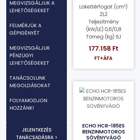
MEGVIZSGÁLJUK A
Lökettérfogat (cm³)
LEHETŐSÉGEKET
21,2
Teljesítmény
FELMÉRJÜK A
(kW/LE) 0,6/0,8
GÉPIGÉNYÉT
Tömeg (kg) 5,1
177.158
Ft
MEGVIZSGÁLJUK
PÉNZÜGYI
FT+ÁFA
LEHETŐSÉGEKET
TANÁCSOLUNK
MEGOLDÁSOKAT
FOLYAMODJON
HOZZÁNK!
ECHO HCR-185ES
JELENTKEZÉS
BENZINMOTOROS
TANÁCSADÁSRA >
SÖVÉNYVÁGÓ