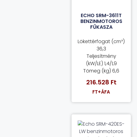
ECHO SRM-3611T
BENZINMOTOROS
FŰKASZA
Lökettérfogat (cm³)
36,3
Teljesítmény
(kW/LE) 1,4/1,9
Tömeg (kg) 6,6
216.528
Ft
FT+ÁFA