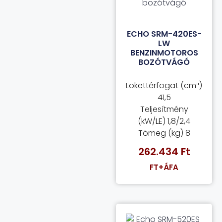
ECHO SRM-420ES-
LW
BENZINMOTOROS
BOZÓTVÁGÓ
Lökettérfogat (cm³)
41,5
Teljesítmény
(kW/LE) 1,8/2,4
Tömeg (kg) 8
262.434
Ft
FT+ÁFA