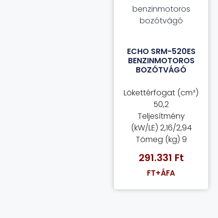
ECHO SRM-520ES
BENZINMOTOROS
BOZÓTVÁGÓ
Lökettérfogat (cm³)
50,2
Teljesítmény
(kW/LE) 2,16/2,94
Tömeg (kg) 9
291.331
Ft
FT+ÁFA