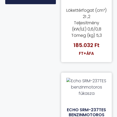
Lökettérfogat (cm³)
21 ,2
Teljesítmény
(kW/LE) 0,6/0,8
Tömeg (kg) 5,3
185.032
Ft
FT+ÁFA
ECHO SRM-237TES
BENZINMOTOROS