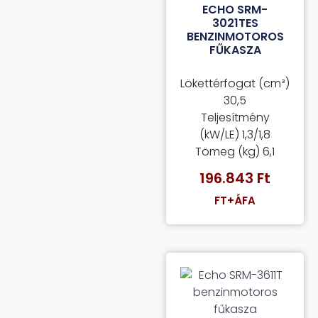
ECHO SRM-
3021TES
BENZINMOTOROS
FŰKASZA
Lökettérfogat (cm³)
30,5
Teljesítmény
(kW/LE) 1,3/1,8
Tömeg (kg) 6,1
196.843
Ft
FT+ÁFA