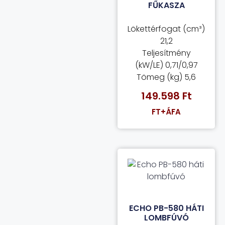
FŰKASZA
Lökettérfogat (cm³)
21,2
Teljesítmény
(kW/LE) 0,71/0,97
Tömeg (kg) 5,6
149.598
Ft
FT+ÁFA
ECHO PB-580 HÁTI
LOMBFÚVÓ