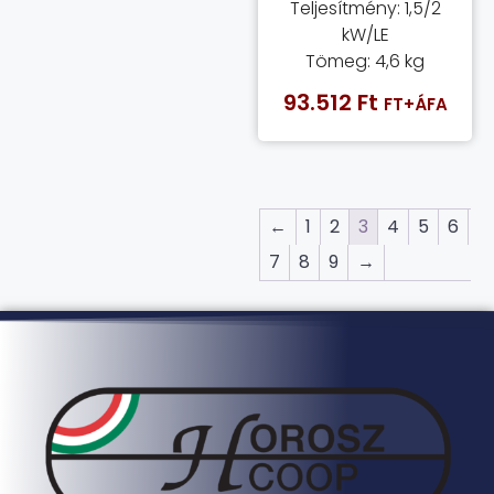
Teljesítmény: 1,5/2
kW/LE
Tömeg: 4,6 kg
93.512
Ft
FT+ÁFA
←
1
2
3
4
5
6
7
8
9
→