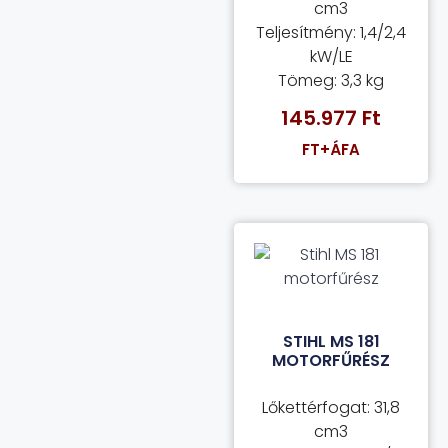
cm3
Teljesítmény: 1,4/2,4
kW/LE
Tömeg: 3,3 kg
145.977
Ft
FT+ÁFA
STIHL MS 181
MOTORFŰRÉSZ
Lőkettérfogat: 31,8
cm3