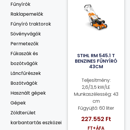
Fűnyírók
Raklapemelők
Fűnyíró traktorok
Sövényvágók
Permetezők
Fűkaszák és
STIHL RM 545.1 T
BENZINES FŰNYÍRÓ
bozótvágók
43CM
Láncfűrészek
Teljesítmény:
Bozótvágók
2,6/3,5 kW/LE
Használt gépek
Munkaszélesség: 43
cm
Gépek
Fűgyüjtő: 60 liter
Zöldterület
227.552
Ft
karbantartás eszközei
FT+ÁFA