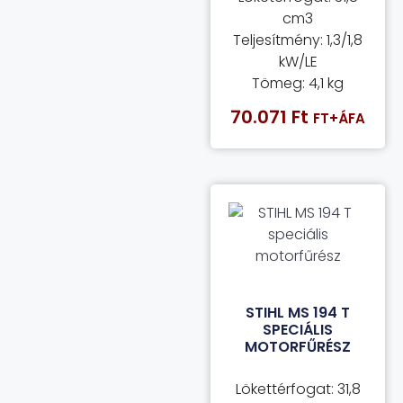
cm3
Teljesítmény: 1,3/1,8
kW/LE
Tömeg: 4,1 kg
70.071
Ft
FT+ÁFA
STIHL MS 194 T
SPECIÁLIS
MOTORFŰRÉSZ
Lökettérfogat: 31,8