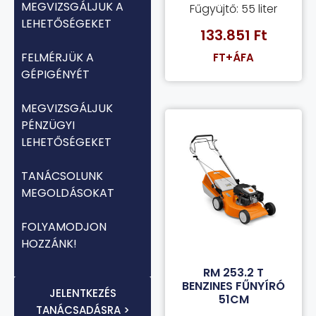
MEGVIZSGÁLJUK A
Fűgyüjtő: 55 liter
LEHETŐSÉGEKET
133.851
Ft
FELMÉRJÜK A
FT+ÁFA
GÉPIGÉNYÉT
MEGVIZSGÁLJUK
PÉNZÜGYI
LEHETŐSÉGEKET
TANÁCSOLUNK
MEGOLDÁSOKAT
FOLYAMODJON
HOZZÁNK!
RM 253.2 T
BENZINES FŰNYÍRÓ
JELENTKEZÉS
51CM
TANÁCSADÁSRA >