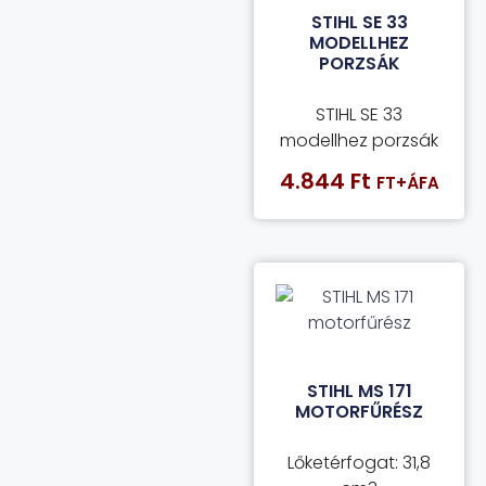
STIHL SE 33
MODELLHEZ
PORZSÁK
STIHL SE 33
modellhez porzsák
4.844
Ft
FT+ÁFA
STIHL MS 171
MOTORFŰRÉSZ
Lőketérfogat: 31,8