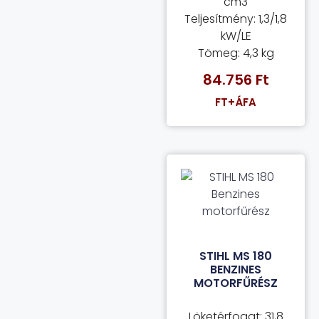
cm3
Teljesítmény: 1,3/1,8
kW/LE
Tömeg: 4,3 kg
84.756
Ft
FT+ÁFA
STIHL MS 180
BENZINES
MOTORFŰRÉSZ
Löketérfogat: 31,8