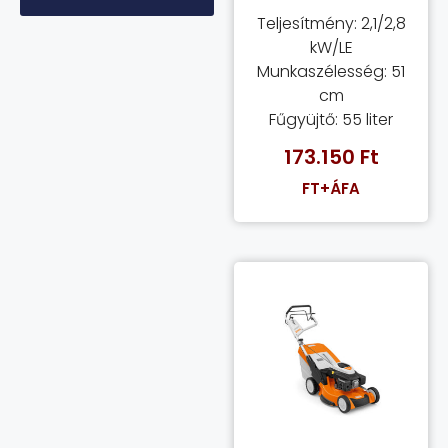
Teljesítmény: 2,1/2,8
kW/LE
Munkaszélesség: 51
cm
Fűgyüjtő: 55 liter
173.150
Ft
FT+ÁFA