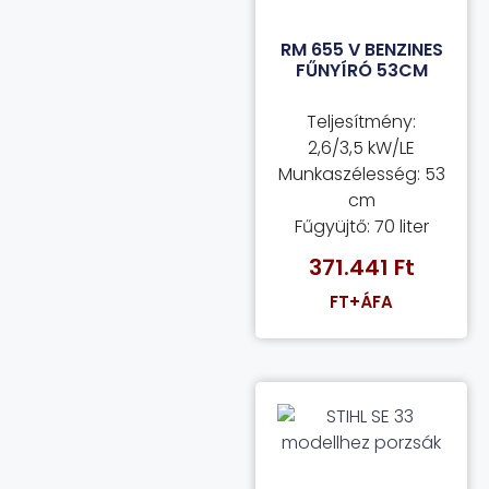
RM 655 V BENZINES
FŰNYÍRÓ 53CM
Teljesítmény:
2,6/3,5 kW/LE
Munkaszélesség: 53
cm
Fűgyüjtő: 70 liter
371.441
Ft
FT+ÁFA