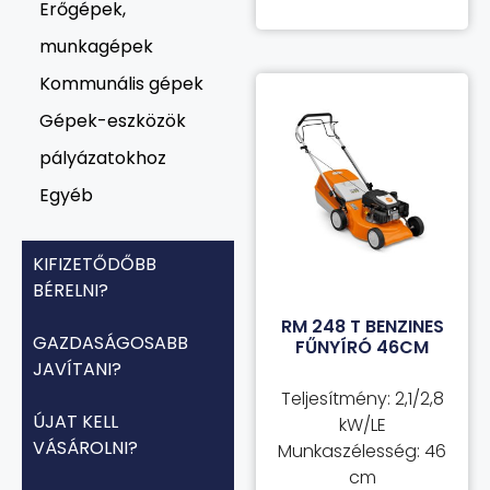
Erőgépek,
munkagépek
Kommunális gépek
Gépek-eszközök
pályázatokhoz
Egyéb
KIFIZETŐDŐBB
BÉRELNI?
RM 248 T BENZINES
GAZDASÁGOSABB
FŰNYÍRÓ 46CM
JAVÍTANI?
Teljesítmény: 2,1/2,8
ÚJAT KELL
kW/LE
VÁSÁROLNI?
Munkaszélesség: 46
cm